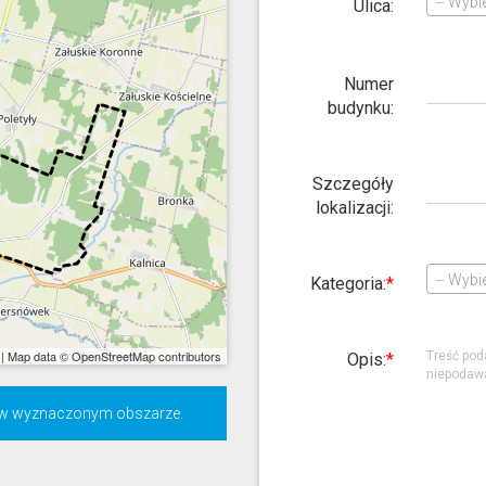
-- Wybie
Ulica:
Numer
budynku:
Szczegóły
lokalizacji:
-- Wybie
Kategoria:
|
Map data © OpenStreetMap contributors
Opis:
e w wyznaczonym obszarze.