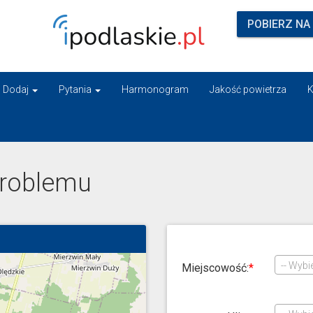
POBIERZ NA
Dodaj
Pytania
Harmonogram
Jakość powietrza
K
roblemu
-- Wybie
Miejscowość: