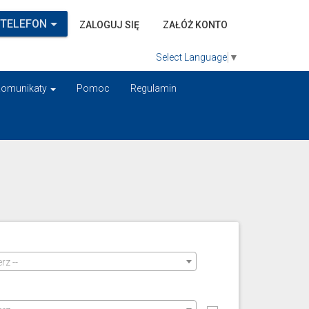
 TELEFON
ZALOGUJ SIĘ
ZAŁÓŻ KONTO
Select Language
▼
omunikaty
Pomoc
Regulamin
rz --