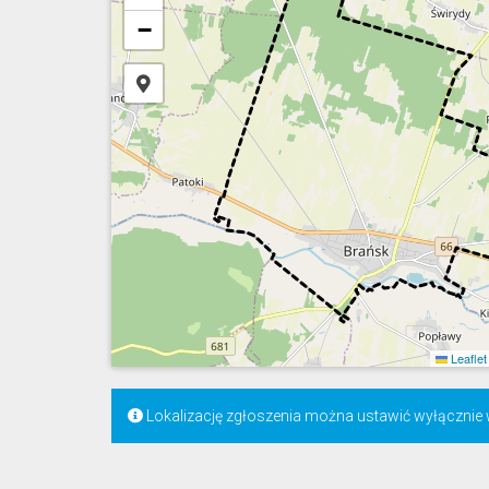
−
Leaflet
Lokalizację zgłoszenia można ustawić wyłączni