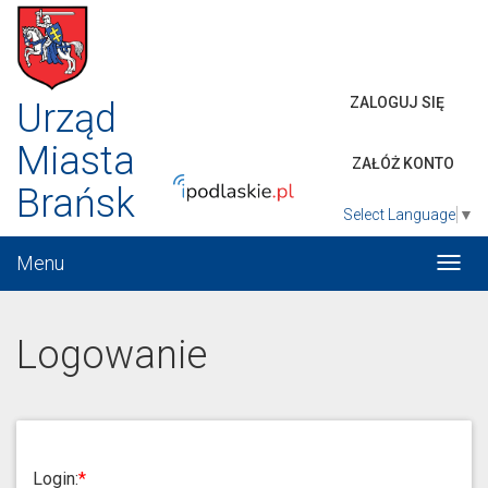
ZALOGUJ SIĘ
Urząd
Miasta
ZAŁÓŻ KONTO
Brańsk
Select Language
▼
Menu
Włąc
menu
Logowanie
Login: